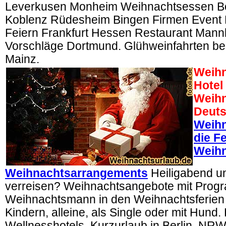
Leverkusen Monheim Weihnachtsessen Bo
Koblenz Rüdesheim Bingen Firmen Event
Feiern Frankfurt Hessen Restaurant Mann
Vorschläge Dortmund. Glühweinfahrten bei
Mainz.
Weihn
Hotel
Weihn
Deuts
Weihn
die Fe
Weihn
Weihnachtsarrangements
Heiligabend u
verreisen? Weihnachtsangebote mit Prog
Weihnachtsmann in den Weihnachtsferien f
Kindern, alleine, als Single oder mit Hund
Wellnesshotels, Kurzurlaub in Berlin, NR