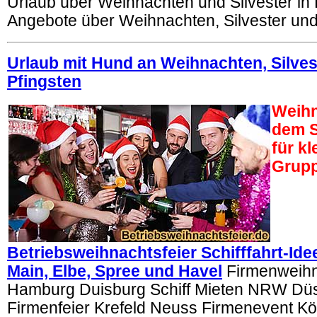
Urlaub über Weihnachten und Silvester in
Angebote über Weihnachten, Silvester und
Urlaub mit Hund an Weihnachten, Silves
Pfingsten
Weihn
dem S
für k
Grup
Betriebsweihnachtsfeier Schifffahrt-Ide
Main, Elbe, Spree und Havel
Firmenweihna
Hamburg Duisburg Schiff Mieten NRW Düs
Firmenfeier Krefeld Neuss Firmenevent Köl