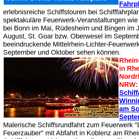
Fahrp
erlebnisreiche Schiffstouren bei Schifffahrpla
spektakuläre Feuerwerk-Veranstaltungen wi
bei Bonn im Mai, Rüdesheim und Bingen im J
August, St. Goar bzw. Oberwesel im Septem
beeindruckende Mittelrhein-Lichter-Feuerwer
September und Oktober sehen können.
Rhein-
in Rhe
Nordr
NRW:
Schiff
Winni
am So
Septe
Malerische Schiffsrundfahrt zum Feuerwerk "
Feuerzauber" mit Abfahrt in Koblenz am Rhei