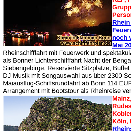
Grupp
Perso
Rhein
Feuerw
noch v
Mai 2
Rheinschifffahrt mit Feuerwerk und spektak
als Bonner Lichterschifffahrt Nacht der Beng
Siebengebirge. Reservierte Sitzplätze, Buffe
DJ-Musik mit Songauswahl aus über 2300 So
Maiausflug-Schiffsrundfahrt ab Bonn 114 EUR
Arrangement mit Bootstour als Rheinreise ve
Mainz
Rüdes
Koble
Köln,
Rheins