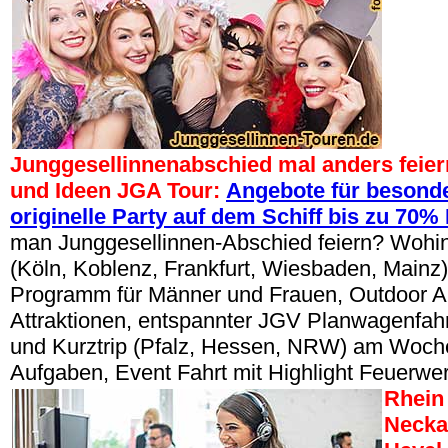
Junggesellinnenabschied mal anders feier
und Ideen JGA Tour:
Angebote für besonde
originelle Party auf dem Schiff bis zu 70%
man Junggesellinnen-Abschied feiern? Wohin
(Köln, Koblenz, Frankfurt, Wiesbaden, Mainz)
Programm für Männer und Frauen, Outdoor Akt
Attraktionen, entspannter JGV Planwagenfahr
und Kurztrip (Pfalz, Hessen, NRW) am Woch
Aufgaben, Event Fahrt mit Highlight Feuerw
Rhein
Necka