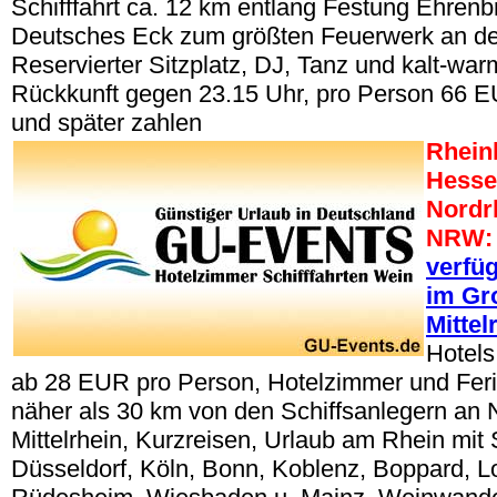
Schifffahrt ca. 12 km entlang Festung Ehrenbr
Deutsches Eck zum größten Feuerwerk an de
Reservierter Sitzplatz, DJ, Tanz und kalt-war
Rückkunft gegen 23.15 Uhr, pro Person 66 E
und später zahlen
Rheinl
Hesse
Nordr
NRW:
verfü
im Gr
Mittel
Hotels
ab 28 EUR pro Person, Hotelzimmer und Fe
näher als 30 km von den Schiffsanlegern an 
Mittelrhein, Kurzreisen, Urlaub am Rhein mit S
Düsseldorf, Köln, Bonn, Koblenz, Boppard, Lo