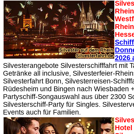
Silve
Rhein
Westf
Rhein
Hess
Schif
Donne
2026 
Silvesterangebote Silvesterschifffahrt mit T
Getränke all inclusive, Silvesterfeier-Rhein
Silvesterfahrt Bonn, Silvesterreisen-Schifff
Rüdesheim und Bingen nach Wiesbaden +
Partyschiff-Songauswahl aus über 2300 S
Silvesterschiff-Party für Singles. Silvester
Events auch für Familien.
Silve
Hotel