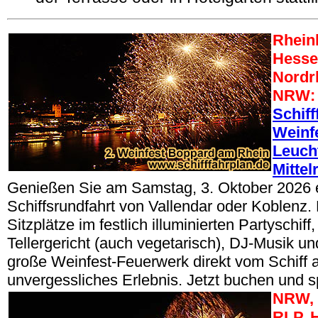
Rheinl
Hesse
Nordr
NRW:
Schiff
Weinf
Leuch
Mittel
Genießen Sie am Samstag, 3. Oktober 2026 
Schiffsrundfahrt von Vallendar oder Koblenz.
Sitzplätze im festlich illuminierten Partyschif
Tellergericht (auch vegetarisch), DJ-Musik u
große Weinfest-Feuerwerk direkt vom Schiff a
unvergessliches Erlebnis. Jetzt buchen und s
NRW, 
RLP, 