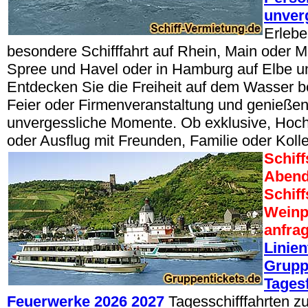
unver
Erlebe
besondere Schifffahrt auf Rhein, Main oder Mo
Spree und Havel oder in Hamburg auf Elbe un
Entdecken Sie die Freiheit auf dem Wasser be
Feier oder Firmenveranstaltung und genießen
unvergessliche Momente. Ob exklusive, Hoch
oder Ausflug mit Freunden, Familie oder Koll
Schiff
Abend
Schif
Weinp
anfra
Linien
Grupp
Tages
Feuerwerke 2026 2027
Tagesschifffahrten z