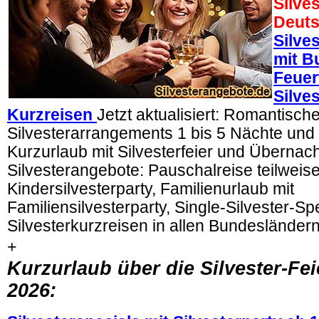
Silves
Deuts
Silves
mit B
Feuer
Silve
Kurzreisen
Jetzt aktualisiert: Romantisch
Silvesterarrangements 1 bis 5 Nächte und S
Kurzurlaub mit Silvesterfeier und Übernac
Silvesterangebote: Pauschalreise teilweise 
Kindersilvesterparty, Familienurlaub mit
Familiensilvesterparty, Single-Silvester-Spe
Silvesterkurzreisen in allen Bundesländern
+
Kurzurlaub über die Silvester-Fei
2026: