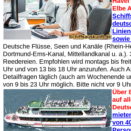
Havel
Elbe A
Schif
deuts
Linien
sowie 
Deutsche Flüsse, Seen und Kanäle (Rhein-H
Dortmund-Ems-Kanal, Mittellandkanal u. a.).
Reedereien. Empfohlen wird montags bis freit
Uhr und von 13 bis 18 Uhr anzurufen. Auch A
Detailfragen täglich (auch am Wochenende u
von 9 bis 23 Uhr möglich. Bitte nicht vor 9 Uh
Über 
auf al
Deuts
mieten
von 40
Perso