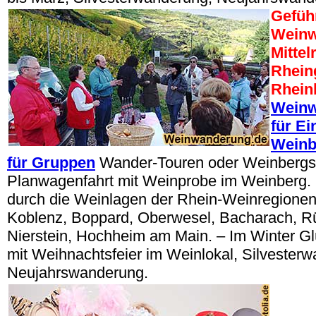
Gefüh
Wein
Mittel
Rhein
Rhein
Weinw
für Ei
Weinb
für Gruppen
Wander-Touren oder Weinbergsr
Planwagenfahrt mit Weinprobe im Weinberg.
durch die Weinlagen der Rhein-Weinregionen
Koblenz, Boppard, Oberwesel, Bacharach, Rüd
Nierstein, Hochheim am Main. – Im Winter 
mit Weihnachtsfeier im Weinlokal, Silvester
Neujahrswanderung.