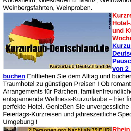
Rüdesheim, Wiesbaden u. Mainz, Weinwand
Weinbergsfahrten, Weinproben.
Kurzr
Hotel
und Ku
Woche
Kurzu
Deuts
Pausc
von 2 
buchen
Entfliehen Sie dem Alltag und buchen 
Traumhotel zu günstigen Preisen ! Ob romant
Arrangements für Pärchen, familienfreundlic
entspannende Wellness-Kurzurlaube – hier fi
perfekte Hotel. Genießen Sie unvergessliche 
Feiertags-Kurzreisen und jahreszeitliche Spec
Umgebung !
Rhein 