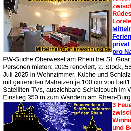
zwisc
Rüdes
Lorel
Mittel
Ferie
privat
pro N
FW-Suche Oberwesel am Rhein bei St. Goar 
Personen mieten: 2025 renoviert, 2. Stock, 
Juli 2025 in Wohnzimmer, Küche und Schlafz
mit getrennten Matratzen je 100 cm von bett1.
Satelliten-TVs, ausziehbare Schlafcouch im
Einstieg 350 m zum Wandern am Rhein-Bur
3 Feu
zwisc
Winni
und B