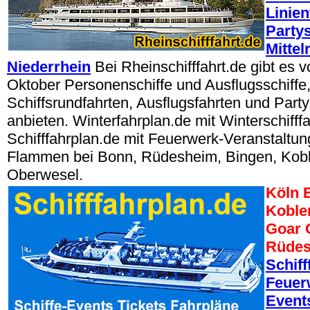
Linien
Partys
Mittel
Niederrhein
Bei Rheinschifffahrt.de gibt es 
Oktober Personenschiffe und Ausflugsschiffe, 
Schiffsrundfahrten, Ausflugsfahrten und Party
anbieten. Winterfahrplan.de mit Winterschifffa
Schifffahrplan.de mit Feuerwerk-Veranstaltun
Flammen bei Bonn, Rüdesheim, Bingen, Kobl
Oberwesel.
Köln 
Koble
Goar 
Rüdes
Schiff
Feuer
Events