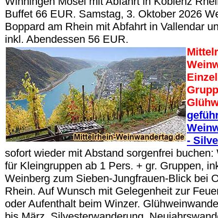
Winningen Mosel mit Abfahrt in Koblenz Rhein,
Buffet 66 EUR. Samstag, 3. Oktober 2026 W
Boppard am Rhein mit Abfahrt in Vallendar un
inkl. Abendessen 56 EUR.
Mittel
Weinw
Einze
Grupp
Glühw
geführ
Weinw
- Silv
sofort wieder mit Abstand sorgenfrei buche
für Kleingruppen ab 1 Pers. + gr. Gruppen, i
Weinberg zum Sieben-Jungfrauen-Blick bei 
Rhein. Auf Wunsch mit Gelegenheit zur Feuer
oder Aufenthalt beim Winzer. Glühweinwand
bis März, Silvesterwanderung, Neujahrswand